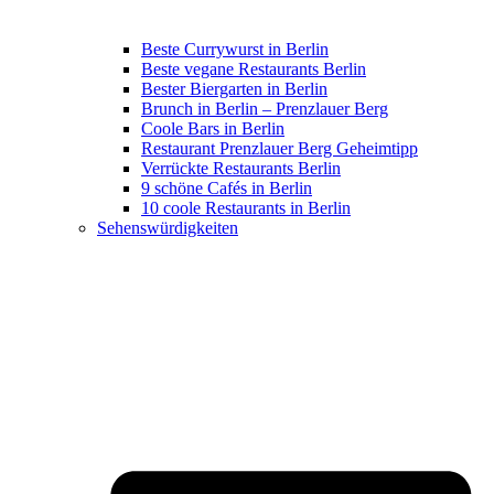
Beste Currywurst in Berlin
Beste vegane Restaurants Berlin
Bester Biergarten in Berlin
Brunch in Berlin – Prenzlauer Berg
Coole Bars in Berlin
Restaurant Prenzlauer Berg Geheimtipp
Verrückte Restaurants Berlin
9 schöne Cafés in Berlin
10 coole Restaurants in Berlin
Sehenswürdigkeiten