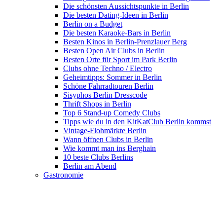
Die schönsten Aussichtspunkte in Berlin
Die besten Dating-Ideen in Berlin
Berlin on a Budget
Die besten Karaoke-Bars in Berlin
Besten Kinos in Berlin-Prenzlauer Berg
Besten Open Air Clubs in Berlin
Besten Orte für Sport im Park Berlin
Clubs ohne Techno / Electro
Geheimtipps: Sommer in Berlin
Schöne Fahrradtouren Berlin
Sisyphos Berlin Dresscode
Thrift Shops in Berlin
Top 6 Stand-up Comedy Clubs
Tipps wie du in den KitKatClub Berlin kommst
Vintage-Flohmärkte Berlin
Wann öffnen Clubs in Berlin
Wie kommt man ins Berghain
10 beste Clubs Berlins
Berlin am Abend
Gastronomie