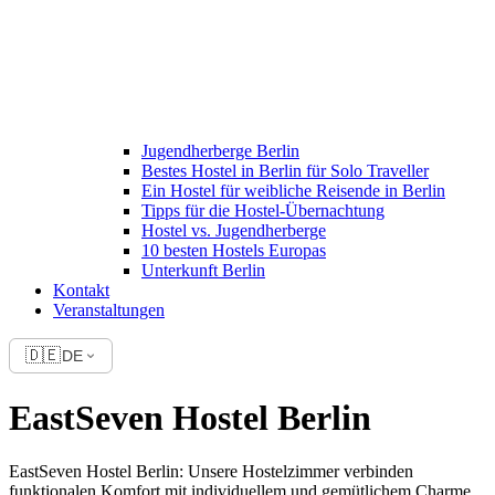
Jugendherberge Berlin
Bestes Hostel in Berlin für Solo Traveller
Ein Hostel für weibliche Reisende in Berlin
Tipps für die Hostel-Übernachtung
Hostel vs. Jugendherberge
10 besten Hostels Europas
Unterkunft Berlin
Kontakt
Veranstaltungen
🇩🇪
DE
EastSeven Hostel Berlin
EastSeven Hostel Berlin: Unsere Hostelzimmer verbinden
funktionalen Komfort mit individuellem und gemütlichem Charme.