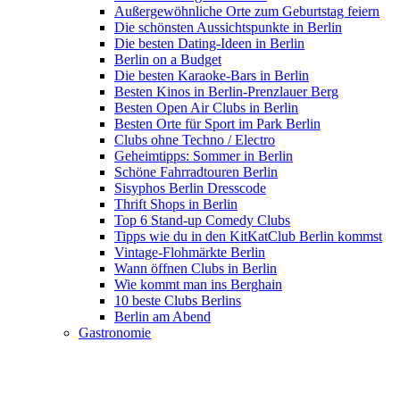
Außergewöhnliche Orte zum Geburtstag feiern
Die schönsten Aussichtspunkte in Berlin
Die besten Dating-Ideen in Berlin
Berlin on a Budget
Die besten Karaoke-Bars in Berlin
Besten Kinos in Berlin-Prenzlauer Berg
Besten Open Air Clubs in Berlin
Besten Orte für Sport im Park Berlin
Clubs ohne Techno / Electro
Geheimtipps: Sommer in Berlin
Schöne Fahrradtouren Berlin
Sisyphos Berlin Dresscode
Thrift Shops in Berlin
Top 6 Stand-up Comedy Clubs
Tipps wie du in den KitKatClub Berlin kommst
Vintage-Flohmärkte Berlin
Wann öffnen Clubs in Berlin
Wie kommt man ins Berghain
10 beste Clubs Berlins
Berlin am Abend
Gastronomie