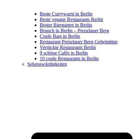
Beste Currywurst in Berlin
Beste vegane Restaurants Berlin
Bester Biergarten in Berlin
Brunch in Berlin – Prenzlauer Berg
Coole Bars in Berlin
Restaurant Prenzlauer Berg Geheimtipp
Verrückte Restaurants Berlin
9 schöne Cafés in Berlin
10 coole Restaurants in Berlin
Sehenswürdigkeiten