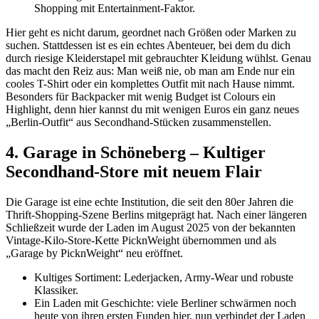
Shopping mit Entertainment-Faktor.
Hier geht es nicht darum, geordnet nach Größen oder Marken zu
suchen. Stattdessen ist es ein echtes Abenteuer, bei dem du dich
durch riesige Kleiderstapel mit gebrauchter Kleidung wühlst. Genau
das macht den Reiz aus: Man weiß nie, ob man am Ende nur ein
cooles T-Shirt oder ein komplettes Outfit mit nach Hause nimmt.
Besonders für Backpacker mit wenig Budget ist Colours ein
Highlight, denn hier kannst du mit wenigen Euros ein ganz neues
„Berlin-Outfit“ aus Secondhand-Stücken zusammenstellen.
4. Garage in Schöneberg –
Kultiger
Secondhand-Store mit neuem Flair
Die Garage ist eine echte Institution, die seit den 80er Jahren die
Thrift-Shopping-Szene Berlins mitgeprägt hat. Nach einer längeren
Schließzeit wurde der Laden im August 2025 von der bekannten
Vintage-Kilo-Store-Kette PicknWeight übernommen und als
„Garage by PicknWeight“ neu eröffnet.
Kultiges Sortiment: Lederjacken, Army-Wear und robuste
Klassiker.
Ein Laden mit Geschichte: viele Berliner schwärmen noch
heute von ihren ersten Funden hier, nun verbindet der Laden