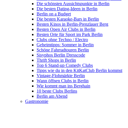
Die schönsten Aussichtspunkte in Berlin
Die besten Dating-Ideen in Berlin
Berlin on a Budget
Die besten Karaoke-Bars in Berlin
Besten Kinos in Berlin-Prenzlauer Berg
Besten Open Air Clubs in Berlin
Besten Orte für Sport im Park Berlin
Clubs ohne Techno / Electro
Geheimtipps: Sommer in Berlin
Schöne Fahrradtouren Berlin
Sisyphos Berlin Dresscode
Thrift Shops in Berlin
Top 6 Stand-up Comedy Clubs
Tipps wie du in den KitKatClub Berlin kommst
Vintage-Flohmärkte Berlin
Wann öffnen Clubs in Berlin
Wie kommt man ins Berghain
10 beste Clubs Berlins
Berlin am Abend
Gastronomie