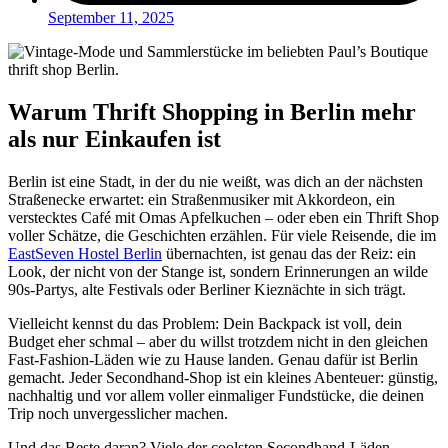
September 11, 2025
Warum Thrift Shopping in Berlin mehr
als nur Einkaufen ist
Berlin ist eine Stadt, in der du nie weißt, was dich an der nächsten
Straßenecke erwartet: ein Straßenmusiker mit Akkordeon, ein
verstecktes Café mit Omas Apfelkuchen – oder eben ein Thrift Shop
voller Schätze, die Geschichten erzählen. Für viele Reisende, die im
EastSeven Hostel Berlin
übernachten, ist genau das der Reiz: ein
Look, der nicht von der Stange ist, sondern Erinnerungen an wilde
90s-Partys, alte Festivals oder Berliner Kieznächte in sich trägt.
Vielleicht kennst du das Problem: Dein Backpack ist voll, dein
Budget eher schmal – aber du willst trotzdem nicht in den gleichen
Fast-Fashion-Läden wie zu Hause landen. Genau dafür ist Berlin
gemacht. Jeder Secondhand-Shop ist ein kleines Abenteuer: günstig,
nachhaltig und vor allem voller einmaliger Fundstücke, die deinen
Trip noch unvergesslicher machen.
Und das Beste daran? Viele der coolsten Secondhand-Läden